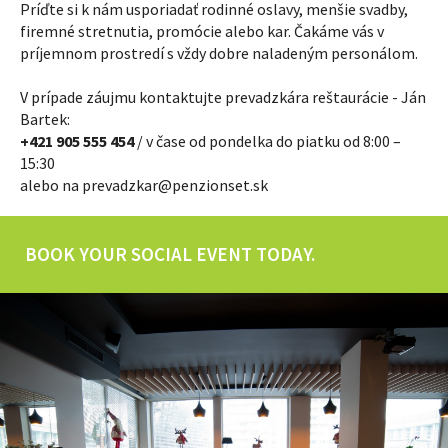
Príďte si k nám usporiadať rodinné oslavy, menšie svadby,
firemné stretnutia, promócie alebo kar. Čakáme vás v
príjemnom prostredí s vždy dobre naladeným personálom.
V prípade záujmu kontaktujte prevadzkára reštaurácie - Ján
Bartek:
+421 905 555 454
/ v čase od pondelka do piatku od 8:00 –
15:30
alebo na
prevadzkar@penzionset.sk
BOOK YOUR SOCIAL EVENT TODAY.