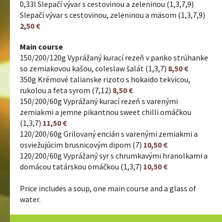
0,33l Slepačí vývar s cestovinou a zeleninou (1,3,7,9)
Slepačí vývar s cestovinou, zeleninou a mäsom (1,3,7,9)
2,50 €
Main course
150/200/120g Vyprážaný kurací rezeň v panko strúhanke
so zemiakovou kašou, coleslaw šalát (1,3,7)
8,50 €
350g Krémové talianske rizoto s hokaido tekvicou,
rukolou a feta syrom (7,12)
8,50 €
150/200/60g Vyprážaný kurací rezeň s varenými
zemiakmi a jemne pikantnou sweet chilli omáčkou
(1,3,7)
11,50 €
120/200/60g Grilovaný encián s varenými zemiakmi a
osviežujúcim brusnicovým dipom (7)
10,50 €
120/200/60g Vyprážaný syr s chrumkavými hranolkami a
domácou tatárskou omáčkou (1,3,7)
10,50 €
Price includes a soup, one main course and a glass of
water.