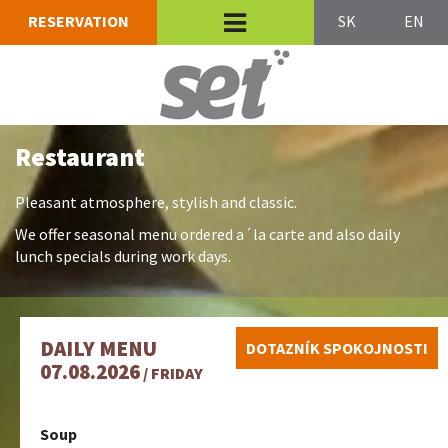
RESERVATION
SK
EN
Restaurant
Pleasant atmosphere, stylish and classic.
We offer seasonal menu ordered a´la carte and also daily
lunch specials during work days.
DAILY MENU
DOTAZNÍK SPOKOJNOSTI
07.08.2026
/ FRIDAY
Soup