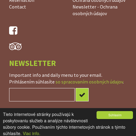
Reservation
Ochrana osobných údajov
Contact
Newsletter - Ochrana
osobných údajov
NEWSLETTER
Important info and daily menu to your email.
Prihlásením súhlasíte
so spracovaním osobných údajov
.
Tieto internetové stránky používajú k
Súhlasím
PARTNERS:
Spoločenský pavilón
,
BC Moldavská
poskytovaniu služieb a analýze návštevnosti
súbory cookie. Používaním týchto internetových stránok s týmto
© 2026. Penzión SET / created by
CTS Europe s.r.o.
súhlasíte.
Viac info.